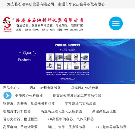
海安县石油科研仪器有限公司、南通市华安超临界萃取有限公
司，公司官网:www.sykyyq.com，欢迎访问！ 热线：
15996616200、13861919695、13906276600
产品中心
Products
产品中心 >
岩心、岩样制备设备
常规岩心分析仪器
专项岩心分析仪器
提高采收率及采油工艺实验仪器
钻井液、固井液、压裂液分析仪器
非常规油气实验装置
地层流体分析仪器
高温高压催化炼化反应装置
高温高压反应釜
岩心夹持器、物理模型
ZR高压中间容器、气体采样器
高压电动、手动计量泵
阀门、管件、压力调节器
CO2超临界萃取装置